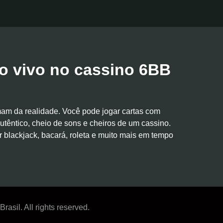
o vivo no cassino 6BB
mam da realidade. Você pode jogar cartas com
têntico, cheio de sons e cheiros de um cassino.
 blackjack, bacará, roleta e muito mais em tempo
asil. All rights reserved.