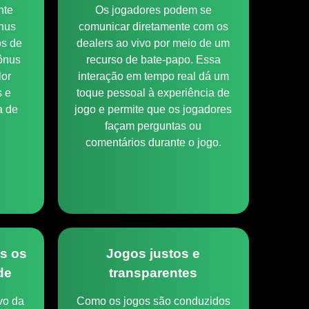
nte
Os jogadores podem se
nus
comunicar diretamente com os
os de
dealers ao vivo por meio de um
ônus
recurso de bate-papo. Essa
lor
interação em tempo real dá um
s e
toque pessoal à experiência de
a de
jogo e permite que os jogadores
façam perguntas ou
comentários durante o jogo.
s os
Jogos justos e
de
transparentes
vo da
Como os jogos são conduzidos