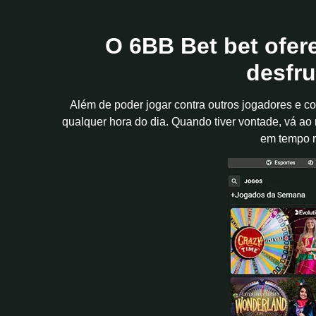
O 6BB Bet bet ofer
desfru
Além de poder jogar contra outros jogadores e co
qualquer hora do dia. Quando tiver vontade, vá ao
em tempo r