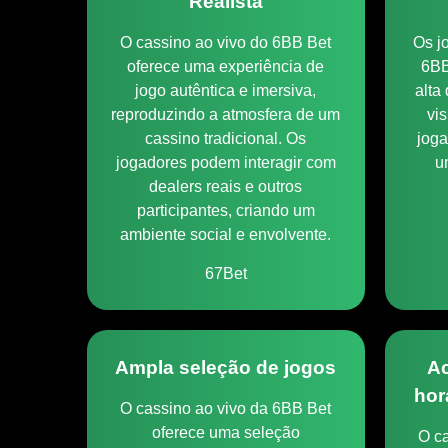
Realista
O cassino ao vivo do 6BB Bet
Os j
oferece uma experiência de
6BB
jogo autêntica e imersiva,
alta
reproduzindo a atmosfera de um
vi
cassino tradicional. Os
joga
jogadores podem interagir com
u
dealers reais e outros
participantes, criando um
ambiente social e envolvente.
67Bet
Ampla seleção de jogos
Ac
hor
O cassino ao vivo da 6BB Bet
oferece uma seleção
O ca