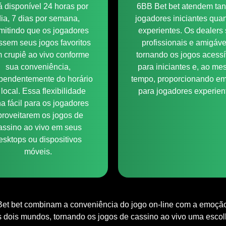
á disponível 24 horas por
6BB Bet bet atendem tan
ia, 7 dias por semana,
jogadores iniciantes qua
mitindo que os jogadores
experientes. Os dealers
ssem seus jogos favoritos
profissionais e amigáve
 crupiê ao vivo conforme
tornando os jogos acessí
sua conveniência,
para iniciantes e, ao m
pendentemente do horário
tempo, proporcionando e
 local. Essa flexibilidade
para jogadores experien
na fácil para os jogadores
proveitarem os jogos de
assino ao vivo em seus
esktops ou dispositivos
móveis.
Bet bet combinam a conveniência do jogo on-line com a emoção
 dois mundos, tornando os jogos de cassino ao vivo uma escolh