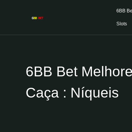
6BB Be
Slots
6BB Bet Melhor
Caça : Níqueis