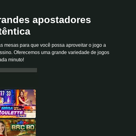
grandes apostadores
têntica
tas mesas para que você possa aproveitar o jogo a
 cassino. Oferecemos uma grande variedade de jogos
ada minuto!