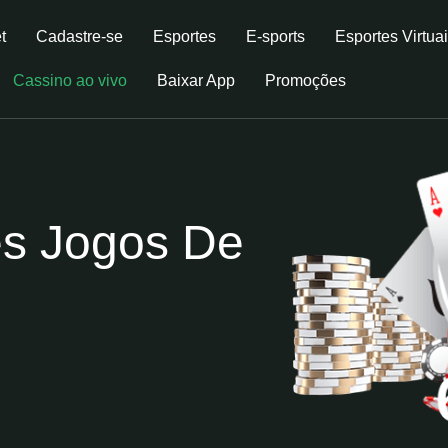
t
Cadastre-se
Esportes
E-sports
Esportes Virtua
Cassino ao vivo
Baixar App
Promoções
es Jogos De