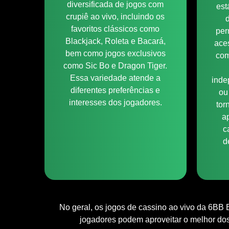
diversificada de jogos com
est
crupiê ao vivo, incluindo os
d
favoritos clássicos como
per
Blackjack, Roleta e Bacará,
ace
bem como jogos exclusivos
com
como Sic Bo e Dragon Tiger.
Essa variedade atende a
inde
diferentes preferências e
ou
interesses dos jogadores.
tor
a
c
d
No geral, os jogos de cassino ao vivo da 6BB 
jogadores podem aproveitar o melhor dos