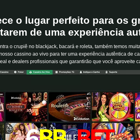
ece o lugar perfeito para os 
tarem de uma experiência au
ntra o crupiê no blackjack, bacará e roleta, também temos mui
 nosso cassino ao vivo para ter uma experiência autêntica de
eal e dealers profissionais que garantirão que você aproveite c