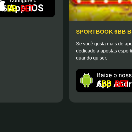
SPORTBOOK 6BB B
Se você gosta mais de apos
dedicado a apostas esport
quando quiser.