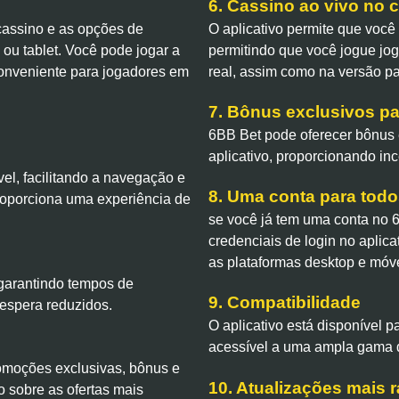
6. Cassino ao vivo no c
cassino e as opções de
O aplicativo permite que você
ou tablet. Você pode jogar a
permitindo que você jogue jo
conveniente para jogadores em
real, assim como na versão pa
7. Bônus exclusivos pa
6BB Bet pode oferecer bônus 
aplicativo, proporcionando inc
vel, facilitando a navegação e
8. Uma conta para tod
proporciona uma experiência de
se você já tem uma conta no 
credenciais de login no aplica
as plataformas desktop e móve
 garantindo tempos de
9. Compatibilidade
 espera reduzidos.
O aplicativo está disponível p
acessível a uma ampla gama d
romoções exclusivas, bônus e
10. Atualizações mais 
o sobre as ofertas mais