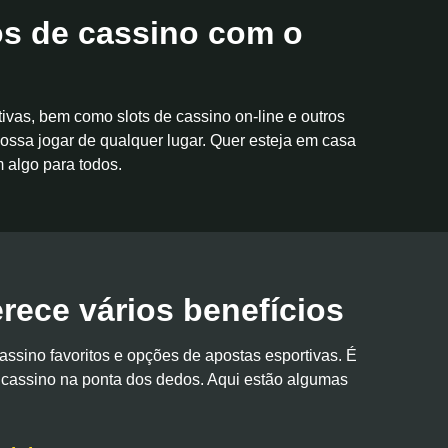
os de cassino com o
ivas, bem como slots de cassino on-line e outros
possa jogar de qualquer lugar. Quer esteja em casa
 algo para todos.
erece vários benefícios
assino favoritos e opções de apostas esportivas. É
 cassino na ponta dos dedos. Aqui estão algumas