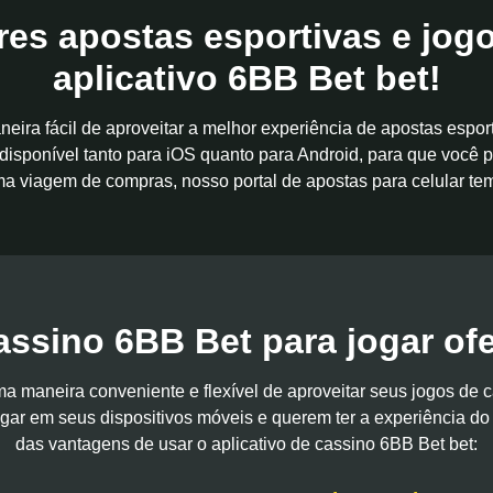
res apostas esportivas e jog
aplicativo 6BB Bet bet!
eira fácil de aproveitar a melhor experiência de apostas esport
disponível tanto para iOS quanto para Android, para que você 
a viagem de compras, nosso portal de apostas para celular tem
assino 6BB Bet para jogar of
a maneira conveniente e flexível de aproveitar seus jogos de c
gar em seus dispositivos móveis e querem ter a experiência do
das vantagens de usar o aplicativo de cassino 6BB Bet bet: