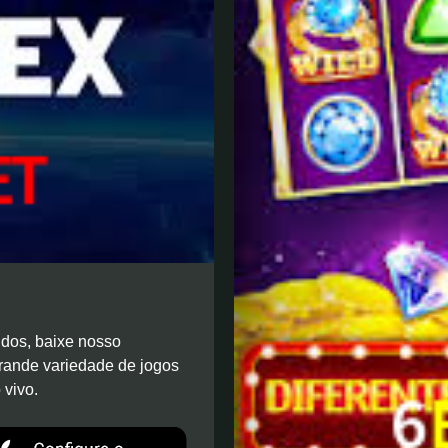
idos, baixe nosso
grande variedade de jogos
 vivo.