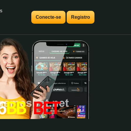
is
Conecte-se
Registro