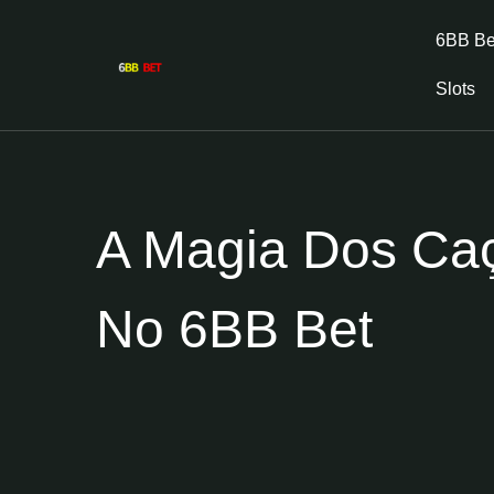
6BB Be
Slots
A Magia Dos Caç
No 6BB Bet