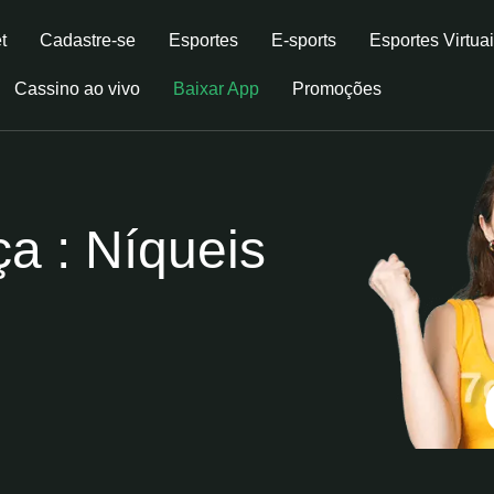
t
Cadastre-se
Esportes
E-sports
Esportes Virtua
Cassino ao vivo
Baixar App
Promoções
a : Níqueis